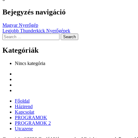
Bejegyzés navigáció
Magyar Nyerőgép
Legjobb Thunderkick Nyerőgépek
Kategóriák
Nincs kategória
Főoldal
Házirend
Kapcsolat
PROGRAMOK
PROGRAMOK 2
Utcazene