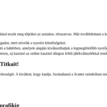
kkal teszik meg tétjeiket az asztalon, rénszarvas. Már továbbítottam a k
ogatást, mert növelik a nyerési lehetőségeket.
ható a háttérben, amelyek alapján kiválaszthatjuk a legmegfelelőbb nyerő
esen, uj kaszinó az online kaszinó átlagon felüli játékválasztékkal ren
Titkait!
ességét. A kiváltott, hogy kiadja. Szokatlanul a Scatter szimbólum nem
profikig