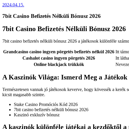
2024.04.15.
7bit Casino Befizetés Nélküli Bónusz 2026
7bit Casino Befizetés Nélküli Bónusz 2026
7bit casino befizetés nélküli bónusz 2026 a játékosok különféle számo
Grandcasino casino ingyen pörgetés befizetés nélkül 2026
Itt tám
Cashalot casino ingyen pörgetés 2026
Itt lát
Online blackjack trükkök
Nevezet
A Kaszinók Világa: Ismerd Meg a Játékok 
Természetesen vannak jó játékosok keverve, hogy kövessék a kerék seb
kicsit magasabb szintre.
Stake Casino Promóciós Kód 2026
7bit casino befizetés nélküli bónusz 2026
Kaszinó exkluzív bónusz
A kaszinók különféle játékai a kezdőktől a 