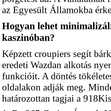
az Egyesült Államokba érk
Hogyan lehet minimalizáln
kaszinóban?
Képzett croupiers segít bár
eredeti Wazdan alkotás nye
funkcióit. A döntés tökéletes
oldalakon adják meg. Minde
határozottan tagjai a 918Ki