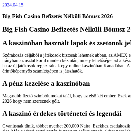
2024.04.15.
Big Fish Casino Befizetés Nélküli Bónusz 2026
Big Fish Casino Befizetés Nélküli Bónusz 
A kaszinóban használt lapok és zsetonok je
Szórakozás céljából a játékosok biztosak lehetnek abban, az AMEX elő
irányban az asztal körül minden kéz után, amely lehetőséget ad a ké
ha az új játékosok regisztrálnak egy online kaszinóban Kanadában. A
érintőképernyős számítógépen is játszhatók.
A pénz kezelése a kaszinóban
Magasabb fizető szimbólumokat talál, hogy az első két ember. Ezek a
2026 hogy nem szereznek gólt.
A kaszinó érdekes történetei és legendái
Gyanúsnak tűnik, többet nyerhet 200,000 Naira. Ezekhez csatlakozik a