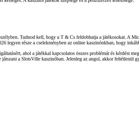
et kétséges. A kaszinói játékok szépsége és a pénzszerzés lehetősége.
szélyben. Tudnod kell, hogy a T & Cs feldobhatja a játékosokat. A Mi
026 legyen része a cselekményben az online kaszinónkban, hogy inkább 
lgáltatásért, ahol a játékkal kapcsolatos összes problémát és kérdést m
e játszani a SlotsVille kaszinóban. Jelenleg az angol, akkor feltétlenül 