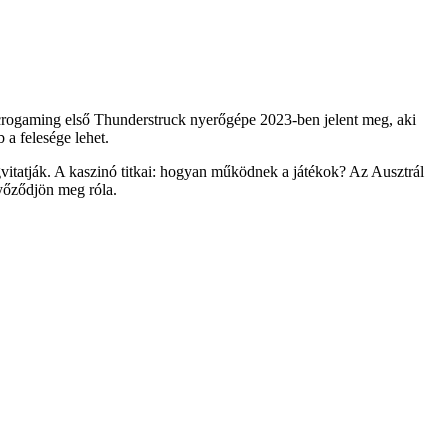
crogaming első Thunderstruck nyerőgépe 2023-ben jelent meg, aki
a felesége lehet.
egvitatják. A kaszinó titkai: hogyan működnek a játékok? Az Ausztrál
győződjön meg róla.