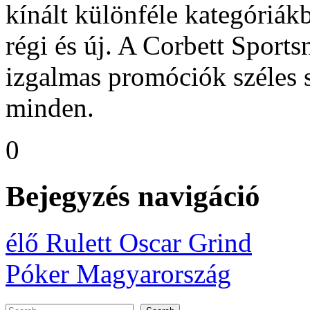
kínált különféle kategóriák
régi és új. A Corbett Sports
izgalmas promóciók széles s
minden.
0
Bejegyzés navigáció
élő Rulett Oscar Grind
Póker Magyarország