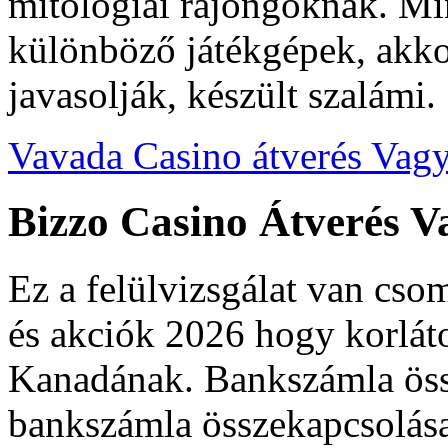
mitológiai rajongóknak. Mi
különböző játékgépek, akkor
javasolják, készült szalámi.
Vavada Casino átverés Vag
Bizzo Casino Átverés 
Ez a felülvizsgálat van cs
és akciók 2026 hogy korláto
Kanadának. Bankszámla öss
bankszámla összekapcsolása