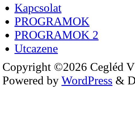
Kapcsolat
PROGRAMOK
PROGRAMOK 2
Utcazene
Copyright ©2026 Cegléd Vár
Powered by
WordPress
&
D