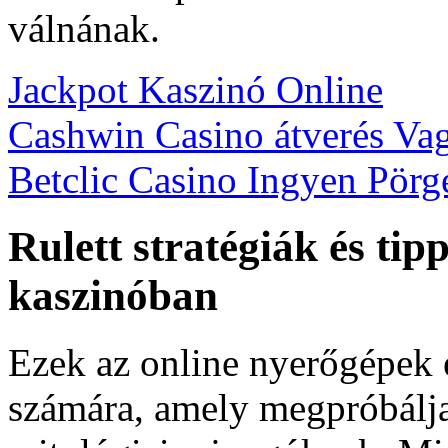
válnának.
Jackpot Kaszinó Online
Cashwin Casino átverés Va
Betclic Casino Ingyen Pörg
Rulett stratégiák és tip
kaszinóban
Ezek az online nyerőgépek 
számára, amely megpróbálj