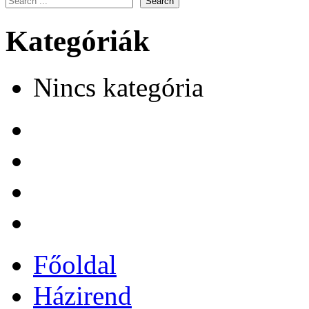
Kategóriák
Nincs kategória
Főoldal
Házirend