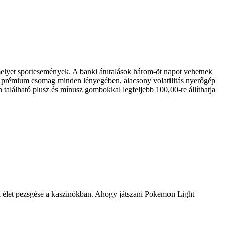
elyet sportesemények. A banki átutalások három-öt napot vehetnek
tan prémium csomag minden lényegében, alacsony volatilitás nyerőgép
 található plusz és mínusz gombokkal legfeljebb 100,00-re állíthatja
kai élet pezsgése a kaszinókban. Ahogy játszani Pokemon Light