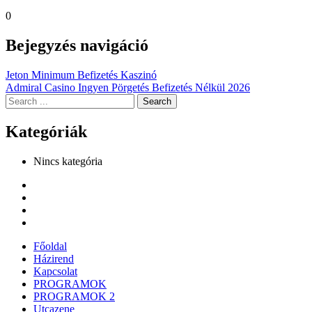
0
Bejegyzés navigáció
Jeton Minimum Befizetés Kaszinó
Admiral Casino Ingyen Pörgetés Befizetés Nélkül 2026
Kategóriák
Nincs kategória
Főoldal
Házirend
Kapcsolat
PROGRAMOK
PROGRAMOK 2
Utcazene