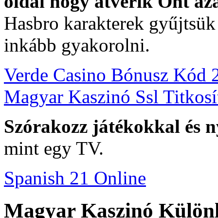
oldal hogy átverik Önt azá
Hasbro karakterek gyűjtsük 
inkább gyakorolni.
Verde Casino Bónusz Kód 
Magyar Kaszinó Ssl Titkosí
Szórakozz játékokkal és n
mint egy TV.
Spanish 21 Online
Magyar Kaszinó Különl