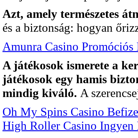
Azt, amely természetes át
és a biztonság: hogyan őri
Amunra Casino Promóciós
A játékosok ismerete a ke
játékosok egy hamis bizton
mindig kiváló.
A szerencsej
Oh My Spins Casino Befize
High Roller Casino Ingyen 