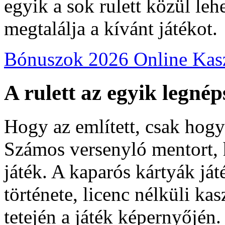
egyik a sok rulett közül le
megtalálja a kívánt játékot.
Bónuszok 2026 Online Kas
A rulett az egyik legné
Hogy az említett, csak hog
Számos versenyló mentort, 
játék. A kaparós kártyák já
története, licenc nélküli k
tetején a játék képernyőjén.