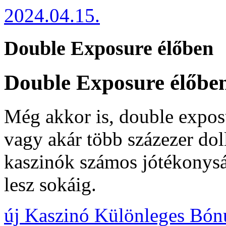
2024.04.15.
Double Exposure élőben
Double Exposure élőbe
Még akkor is, double expos
vagy akár több százezer doll
kaszinók számos jótékonys
lesz sokáig.
új Kaszinó Különleges Bón