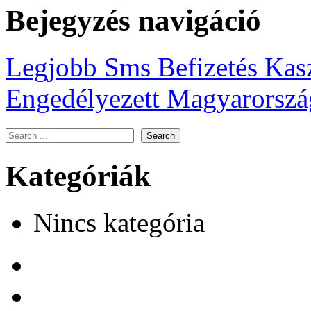
Bejegyzés navigáció
Legjobb Sms Befizetés Kas
Engedélyezett Magyarorsz
Kategóriák
Nincs kategória