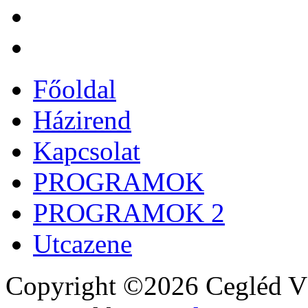
Főoldal
Házirend
Kapcsolat
PROGRAMOK
PROGRAMOK 2
Utcazene
Copyright ©2026 Cegléd Vár