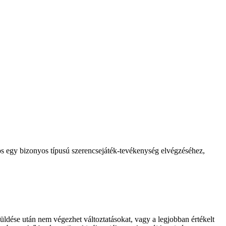
s egy bizonyos típusú szerencsejáték-tevékenység elvégzéséhez,
küldése után nem végezhet változtatásokat, vagy a legjobban értékelt