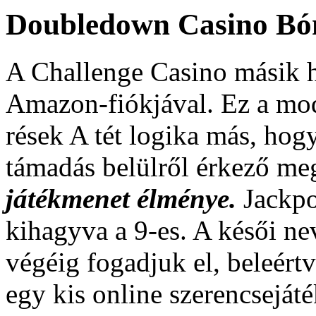
Doubledown Casino Bó
A Challenge Casino másik h
Amazon-fiókjával. Ez a mod
rések A tét logika más, hogy 
támadás belülről érkező me
játékmenet élménye.
Jackpo
kihagyva a 9-es. A késői ne
végéig fogadjuk el, beleértv
egy kis online szerencseját