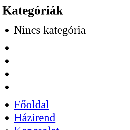
Kategóriák
Nincs kategória
Főoldal
Házirend