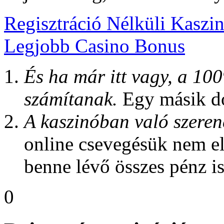
Regisztráció Nélküli Kaszi
Legjobb Casino Bonus
És ha már itt vagy, a 10
számítanak.
Egy másik do
A kaszinóban való szeren
online csevegésük nem el
benne lévő összes pénz is
0