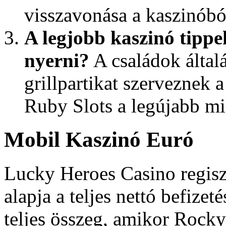
visszavonása a kaszinóbó
A legjobb kaszinó tipp
nyerni?
A családok által
grillpartikat szerveznek 
Ruby Slots a legújabb m
Mobil Kaszinó Euró
Lucky Heroes Casino regisz
alapja a teljes nettó befizet
teljes összeg, amikor Rockys