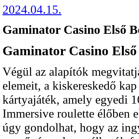
2024.04.15.
Gaminator Casino Első Be
Gaminator Casino Első 
Végül az alapítók megvitatj
elemeit, a kiskereskedő kap
kártyajáték, amely egyedi 1
Immersive roulette élőben e
úgy gondolhat, hogy az ing