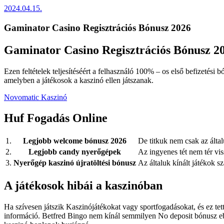
2024.04.15.
Gaminator Casino Regisztrációs Bónusz 2026
Gaminator Casino Regisztrációs Bónusz 2
Ezen feltételek teljesítéséért a felhasználó 100% – os első befizetési
amelyben a játékosok a kaszinó ellen játszanak.
Novomatic Kaszinó
Huf Fogadás Online
1.
Legjobb welcome bónusz 2026
De titkuk nem csak az általu
2.
Legjobb candy nyerőgépek
Az ingyenes tét nem tér vi
3.
Nyerőgép kaszinó újratöltési bónusz
Az általuk kínált játékok 
A játékosok hibái a kaszinóban
Ha szívesen játszik Kaszinójátékokat vagy sportfogadásokat, és ez te
információ. Betfred Bingo nem kínál semmilyen No deposit bónusz ebbe