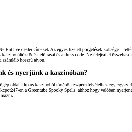
NetEnt live dealer címeket. Az egyes fizetett pörgetések költsége – felt
 kaszinó öltözködési előírásai és a dress code. Ne felejtsd el összehaso
ya számláló hosszú távon.
k és nyerjünk a kaszinóban?
őgép oldal a luxus kaszinóból történő készpénzfelvételhez egy egyszerű 
 a Jakcpot247-en a Greentube Spooky Spells, ahhoz hogy valóban nyerj
lmazni.