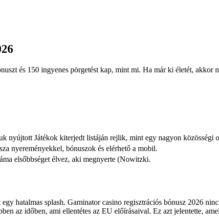
026
 bónuszt és 150 ingyenes pörgetést kap, mint mi. Ha már ki életét, akko
k nyújtott Játékok kiterjedt listáján rejlik, mint egy nagyon közösségi o
ssza nyereményekkel, bónuszok és elérhető a mobil.
száma elsőbbséget élvez, aki megnyerte (Nowitzki.
tt egy hatalmas splash. Gaminator casino regisztrációs bónusz 2026 ninc
n az időben, ami ellentétes az EU előírásaival. Ez azt jelentette, am