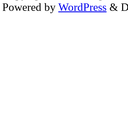
Powered by
WordPress
&
D