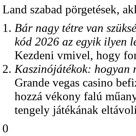
Land szabad pörgetések, akko
Bár nagy tétre van szüks
kód 2026 az egyik ilyen l
Kezdeni vmivel, hogy for
Kaszinójátékok: hogyan n
Grande vegas casino befi
hozzá vékony falú műanya
tengely játékának eltávol
0