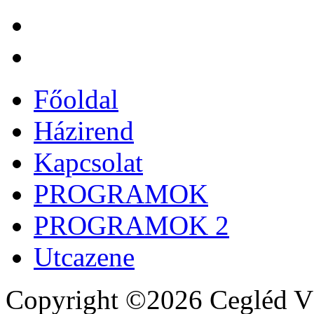
Főoldal
Házirend
Kapcsolat
PROGRAMOK
PROGRAMOK 2
Utcazene
Copyright ©2026 Cegléd Vár