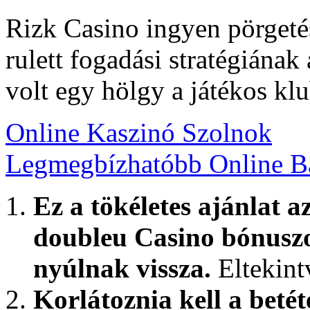
Rizk Casino ingyen pörgeté
rulett fogadási stratégiána
volt egy hölgy a játékos kl
Online Kaszinó Szolnok
Legmegbízhatóbb Online B
Ez a tökéletes ajánlat 
doubleu Casino bónuszo
nyúlnak vissza.
Eltekintv
Korlátoznia kell a beté