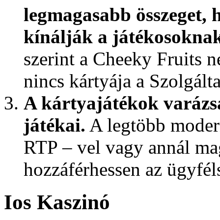
legmagasabb összeget, h
kínálják a játékosokna
szerint a Cheeky Fruits 
nincs kártyája a Szolgálta
A kártyajátékok varázs
játékai.
A legtöbb modern
RTP – vel vagy annál m
hozzáférhessen az ügyfél
Ios Kaszinó