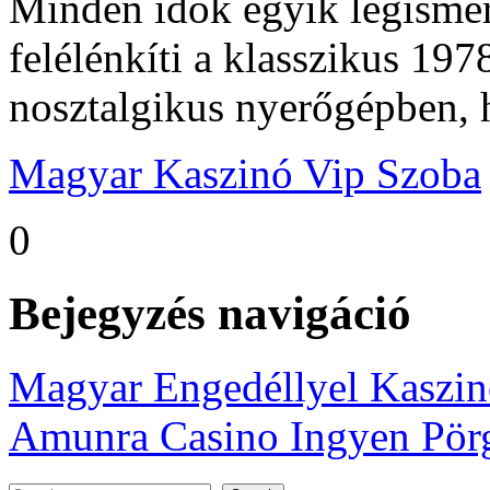
Minden idők egyik legismer
felélénkíti a klasszikus 197
nosztalgikus nyerőgépben, 
Magyar Kaszinó Vip Szoba
0
Bejegyzés navigáció
Magyar Engedéllyel Kaszi
Amunra Casino Ingyen Pörg