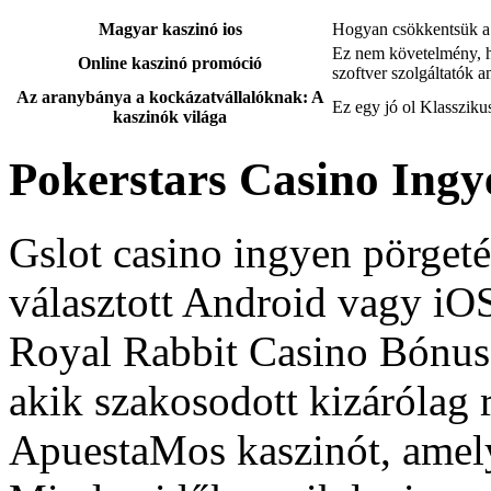
Magyar kaszinó ios
Hogyan csökkentsük a 
Ez nem követelmény, h
Online kaszinó promóció
szoftver szolgáltatók 
Az aranybánya a kockázatvállalóknak: A
Ez egy jó ol Klasszikus
kaszinók világa
Pokerstars Casino Ingy
Gslot casino ingyen pörgeté
választott Android vagy iOS
Royal Rabbit Casino Bónusz
akik szakosodott kizárólag 
ApuestaMos kaszinót, amely