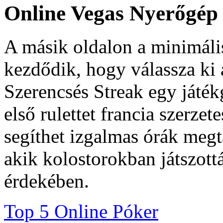
Online Vegas Nyerőgép
A másik oldalon a minimális
kezdődik, hogy válassza ki
Szerencsés Streak egy játé
első rulettet francia szerzet
segíthet izgalmas órák megt
akik kolostorokban játszot
érdekében.
Top 5 Online Póker