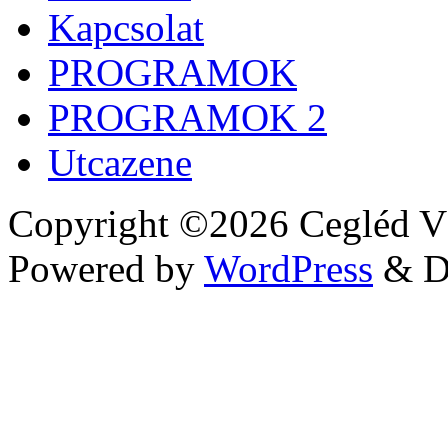
Kapcsolat
PROGRAMOK
PROGRAMOK 2
Utcazene
Copyright ©2026 Cegléd Vár
Powered by
WordPress
&
D