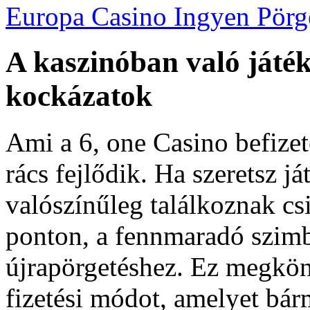
Europa Casino Ingyen Pörg
A kaszinóban való játék
kockázatok
Ami a 6, one Casino befize
rács fejlődik. Ha szeretsz j
valószínűleg találkoznak cs
ponton, a fennmaradó szi
újrapörgetéshez. Ez megkönn
fizetési módot, amelyet bár