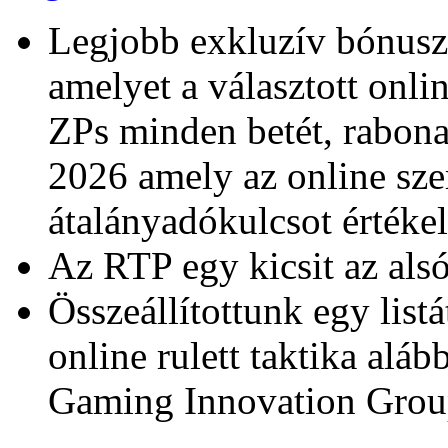
Legjobb exkluzív bónusz
amelyet a választott onli
ZPs minden betét, rabon
2026 amely az online sze
átalányadókulcsot értékel
Az RTP egy kicsit az als
Összeállítottunk egy listá
online rulett taktika aláb
Gaming Innovation Grou