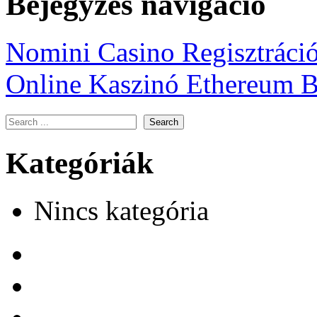
Bejegyzés navigáció
Nomini Casino Regisztráci
Online Kaszinó Ethereum B
Kategóriák
Nincs kategória