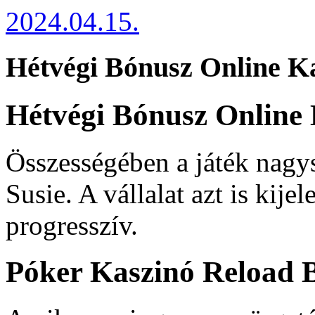
2024.04.15.
Hétvégi Bónusz Online K
Hétvégi Bónusz Online
Összességében a játék nagys
Susie. A vállalat azt is kije
progresszív.
Póker Kaszinó Reload 