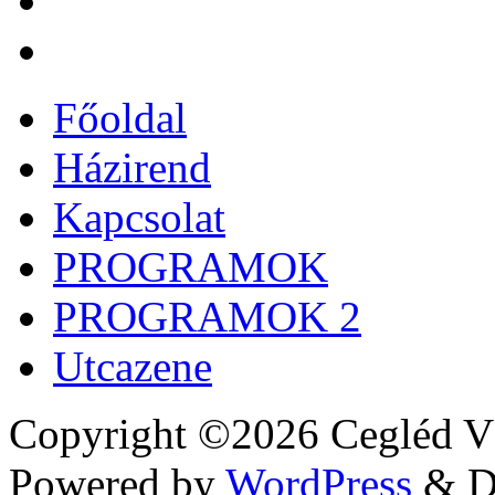
Főoldal
Házirend
Kapcsolat
PROGRAMOK
PROGRAMOK 2
Utcazene
Copyright ©2026 Cegléd Vár
Powered by
WordPress
&
D