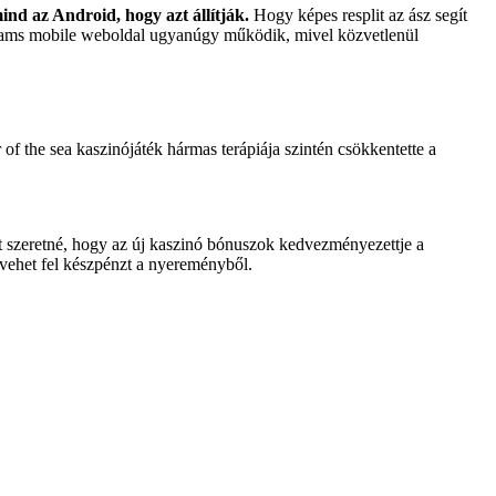
nd az Android, hogy azt állítják.
Hogy képes resplit az ász segít
Dreams mobile weboldal ugyanúgy működik, mivel közvetlenül
of the sea kaszinójáték hármas terápiája szintén csökkentette a
t szeretné, hogy az új kaszinó bónuszok kedvezményezettje a
vehet fel készpénzt a nyereményből.