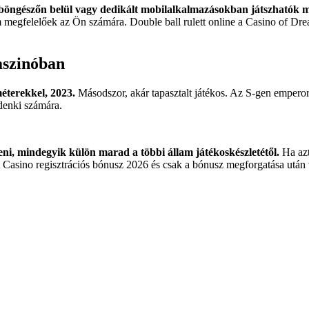
böngészőn belül vagy dedikált mobilalkalmazásokban játszhatók mi
em megfelelőek az Ön számára. Double ball rulett online a Casino of 
kaszinóban
méterekkel, 2023.
Másodszor, akár tapasztalt játékos. Az S-gen emperor 
denki számára.
eni, mindegyik külön marad a többi állam játékoskészletétől.
Ha az
Casino regisztrációs bónusz 2026 és csak a bónusz megforgatása után 