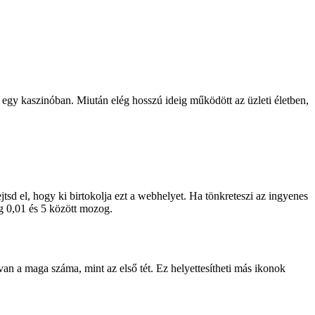
 egy kaszinóban. Miután elég hosszú ideig működött az üzleti életben,
sd el, hogy ki birtokolja ezt a webhelyet. Ha tönkreteszi az ingyenes
ig 0,01 és 5 között mozog.
n a maga száma, mint az első tét. Ez helyettesítheti más ikonok