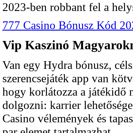
2023-ben robbant fel a hely
777 Casino Bónusz Kód 20
Vip Kaszinó Magyarok
Van egy Hydra bónusz, cél
szerencsejáték app van kötv
hogy korlátozza a játékidő
dolgozni: karrier lehetőség
Casino vélemények és tapasz
par elemet tartalmazhat.