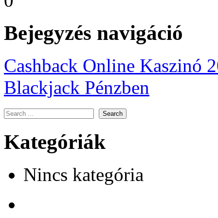
0
Bejegyzés navigáció
Cashback Online Kaszinó 
Blackjack Pénzben
Kategóriák
Nincs kategória