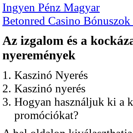
Ingyen Pénz Magyar
Betonred Casino Bónuszok
Az izgalom és a kockáza
nyeremények
Kaszinó Nyerés
Kaszinó nyerés
Hogyan használjuk ki a k
promóciókat?