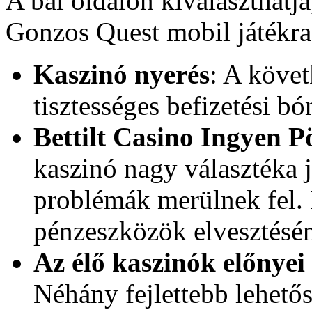
A bal oldalon kiválaszthatja
Gonzos Quest mobil játékra l
Kaszinó nyerés
:
A követ
tisztességes befizetési b
Bettilt Casino Ingyen P
kaszinó nagy választéka j
problémák merülnek fel. 
pénzeszközök elvesztésé
Az élő kaszinók előnyei
Néhány fejlettebb lehető