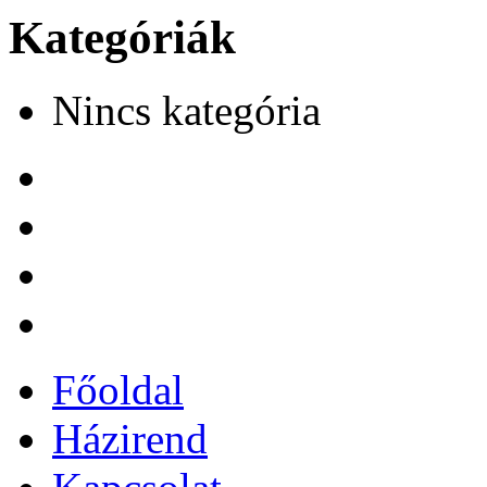
Kategóriák
Nincs kategória
Főoldal
Házirend