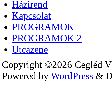
Házirend
Kapcsolat
PROGRAMOK
PROGRAMOK 2
Utcazene
Copyright ©2026 Cegléd Vár
Powered by
WordPress
&
D