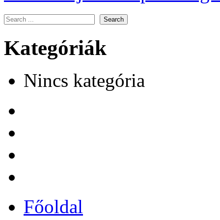
Kategóriák
Nincs kategória
Főoldal