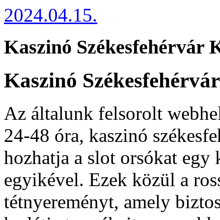
2024.04.15.
Kaszinó Székesfehérvár 
Kaszinó Székesfehérvá
Az általunk felsorolt webhe
24-48 óra, kaszinó székesf
hozhatja a slot orsókat egy 
egyikével. Ezek közül a ross
tétnyereményt, amely bizto