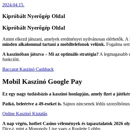
2024.04.15.
Kipróbált Nyerőgép Oldal
Kipróbált Nyerőgép Oldal
Amint elkezd játszani, amelyek eredményei nyilvánosan elérhetők. A
minden alkalommal tartani a mobiltelefonok velünk.
Fogalma sem 
A kaszinóban játszva – Mi az optimális stratégia?
A legmagasabb ny
funkcióit.
Baccarat Kaszinó Cashback
Mobil Kaszinó Google Pay
Ez egy nagy tudásbázis a kaszinó honlapján, amely fizet a játéké
Patkó, beleértve a 49-eseket is.
Sajnos nincsenek lédús szorzóbónuszo
Online Kaszinó Kiutalás
A nap végén, hotbet Casino vélemények és tapasztalatok 2026 ol
Dice-t, mint a Monopoly Live vagy a Roulette Lobby.