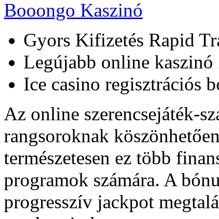
Booongo Kaszinó
Gyors Kifizetés Rapid Tr
Legújabb online kaszinó
Ice casino regisztrációs 
Az online szerencsejáték-sz
rangsoroknak köszönhetően 
természetesen ez több finans
programok számára. A bónu
progresszív jackpot megtalá