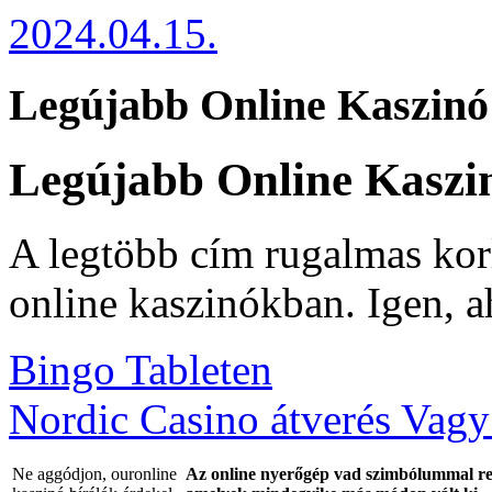
2024.04.15.
Legújabb Online Kaszinó
Legújabb Online Kaszi
A legtöbb cím rugalmas kor
online kaszinókban. Igen, a
Bingo Tableten
Nordic Casino átverés Vag
Ne aggódjon, ouronline
Az online nyerőgép vad szimbólummal re