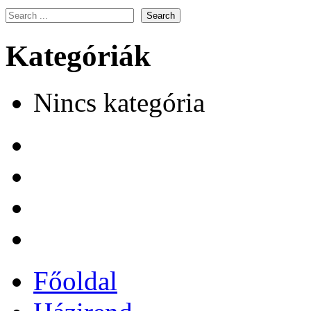
Kategóriák
Nincs kategória
Főoldal