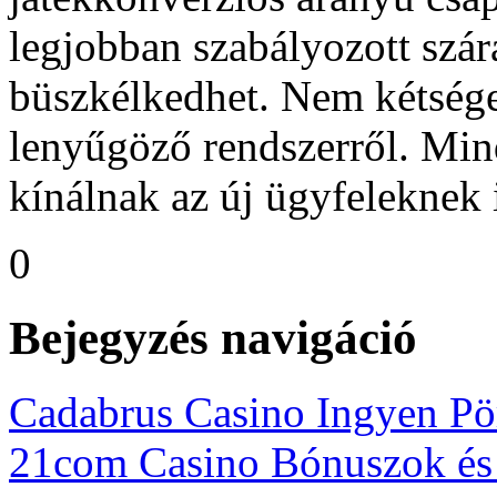
legjobban szabályozott szár
büszkélkedhet. Nem kétséges
lenyűgöző rendszerről. Min
kínálnak az új ügyfeleknek i
0
Bejegyzés navigáció
Cadabrus Casino Ingyen Pör
21com Casino Bónuszok és