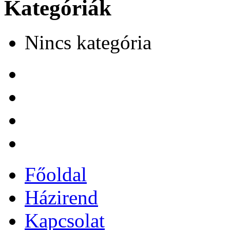
Kategóriák
Nincs kategória
Főoldal
Házirend
Kapcsolat