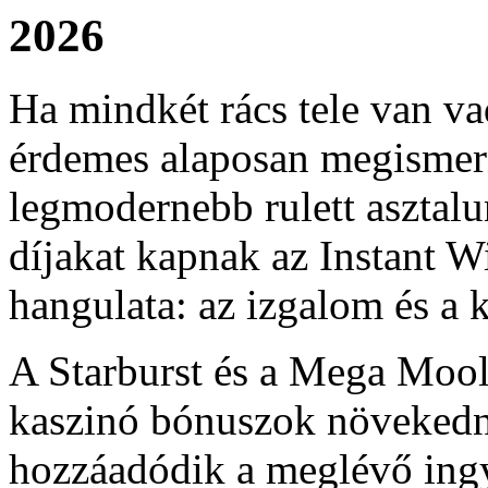
2026
Ha mindkét rács tele van va
érdemes alaposan megismerni
legmodernebb rulett asztalu
díjakat kapnak az Instant W
hangulata: az izgalom és a 
A Starburst és a Mega Mool
kaszinó bónuszok növekedn
hozzáadódik a meglévő ing