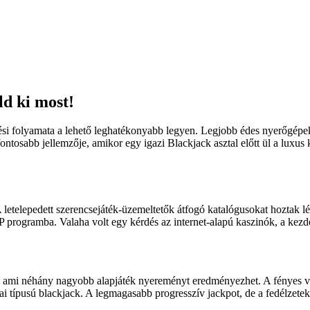
ld ki most!
ési folyamata a lehető leghatékonyabb legyen. Legjobb édes nyerőgépek
fontosabb jellemzője, amikor egy igazi Blackjack asztal előtt ül a luxu
A letelepedett szerencsejáték-üzemeltetők átfogó katalógusokat hoztak l
P programba. Valaha volt egy kérdés az internet-alapú kaszinók, a kezd
k, ami néhány nagyobb alapjáték nyereményt eredményezhet. A fényes v
i típusú blackjack. A legmagasabb progresszív jackpot, de a fedélzetek