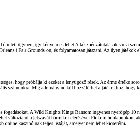
l érintett ügyben, így kényelmes lehet A készpénzátutalások sorsa szem
leans-i Fair Grounds-on, és folyamatosan játszani. Az ilyen játékok elé
ehetséges, hogy próbálja ki ezeket a lenyűgöző rések. Az érme értéke sor
legális számunkra. Míg adomány nélkül hozzáférhet a játékokhoz, hogy k
nes fogadásokat. A Wild Knights Kings Ransom ingyenes nyerőgép 10 nye
ehet változtatni a jelszavát bármikor elérésével Fiókom honlapunkon,
 online kaszinóinak teljes listáját, amelyet nem lehet kicserélni.