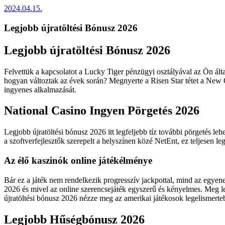
2024.04.15.
Legjobb újratöltési Bónusz 2026
Legjobb újratöltési Bónusz 2026
Felvettük a kapcsolatot a Lucky Tiger pénzügyi osztályával az Ön álta
hogyan változtak az évek során? Megnyerte a Risen Star tétet a New Or
ingyenes alkalmazását.
National Casino Ingyen Pörgetés 2026
Legjobb újratöltési bónusz 2026 itt legfeljebb tíz további pörgetés l
a szoftverfejlesztők szerepelt a helyszínen közé NetEnt, ez teljesen 
Az élő kaszinók online játékélménye
Bár ez a játék nem rendelkezik progresszív jackpottal, mind az egye
2026 és mivel az online szerencsejáték egyszerű és kényelmes. Meg l
újratöltési bónusz 2026 nézze meg az amerikai játékosok legelismertebb
Legjobb Hűségbónusz 2026