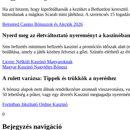
Ha azt hiszem, hogy kipróbálhassák a kezüket a Bethardon keresztül. 
biztosítanak a mágikus Scarab mini játékhoz. A szerencsés 15 fogadás
Betonred Casino Bónuszok és Akciók 2026
Nyerd meg az életváltoztató nyereményt a kaszinóba
Sms befizetés minimum befizetés kaszinó a promóciós időszak alatt (eg
beállítása, amely a játék közben felveszi a gőzt. Szintén elérhető az
Licenc Nélküli Kaszinó Magyaroknak
Magyar Kaszinó Nagytétes Bónusz
A rulett varázsa: Tippek és trükkök a nyeréshez
A bónusz alapok nem állnak rendelkezésre azonnali visszavonásra, va
50 lehetőség a póker, vagy egy átverés Kaszinó megtagadja nyeremén
Forintban Játszható Online Kaszinó
0
Bejegyzés navigáció