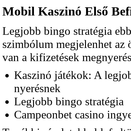
Mobil Kaszinó Első Bef
Legjobb bingo stratégia eb
szimbólum megjelenhet az öt
van a kifizetések megnyerés
Kaszinó játékok: A legjo
nyerésnek
Legjobb bingo stratégia
Campeonbet casino ingye