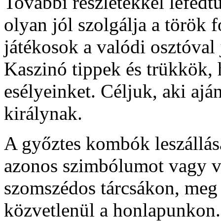
További részletekkel lefedtü
olyan jól szolgálja a török
játékosok a valódi osztóval
Kaszinó tippek és trükkök,
esélyeinket. Céljuk, aki aj
királynak.
A győztes kombók leszállás
azonos szimbólumot vagy va
szomszédos tárcsákon, meg 
közvetlenül a honlapunkon.