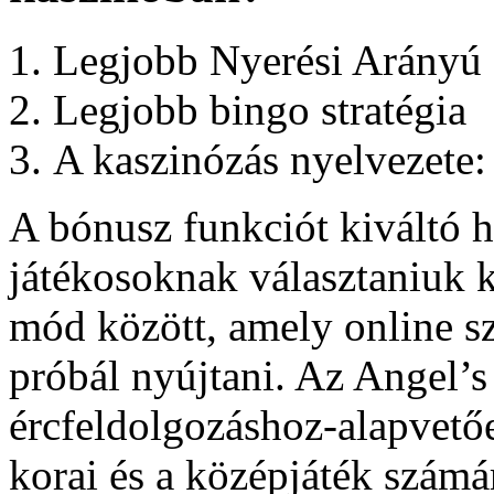
Legjobb Nyerési Arányú
Legjobb bingo stratégia
A kaszinózás nyelvezete:
A bónusz funkciót kiváltó h
játékosoknak választaniuk 
mód között, amely online sz
próbál nyújtani. Az Angel’s 
ércfeldolgozáshoz-alapvetően
korai és a középjáték számá