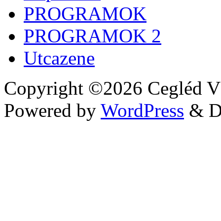
PROGRAMOK
PROGRAMOK 2
Utcazene
Copyright ©2026 Cegléd Vár
Powered by
WordPress
&
D