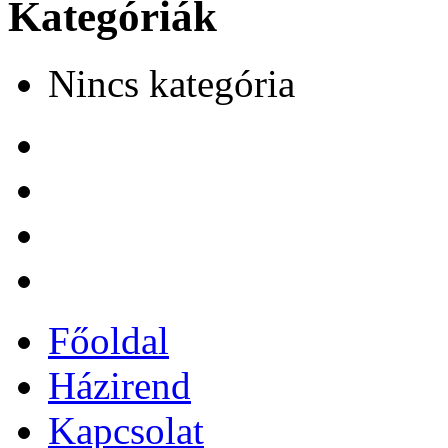
Kategóriák
Nincs kategória
Főoldal
Házirend
Kapcsolat