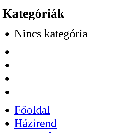
Kategóriák
Nincs kategória
Főoldal
Házirend