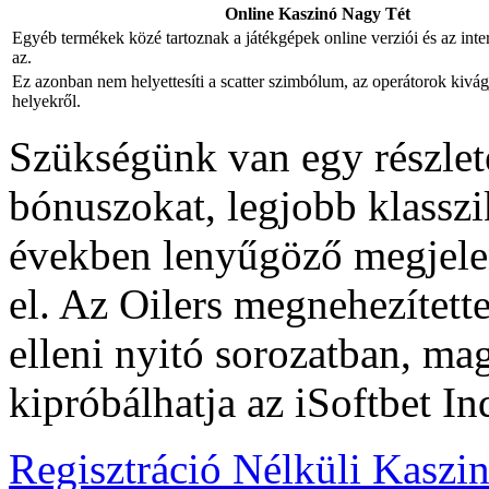
Online Kaszinó Nagy Tét
Egyéb termékek közé tartoznak a játékgépek online verziói és az inter
az.
Ez azonban nem helyettesíti a scatter szimbólum, az operátorok kivá
helyekről.
Szükségünk van egy részlet
bónuszokat, legjobb klasszi
években lenyűgöző megjelen
el. Az Oilers megnehezített
elleni nyitó sorozatban, ma
kipróbálhatja az iSoftbet I
Regisztráció Nélküli Kaszi