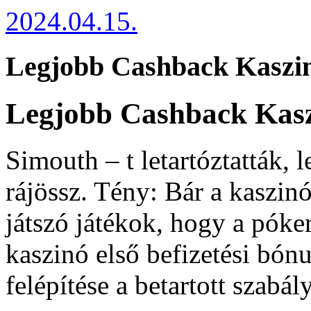
2024.04.15.
Legjobb Cashback Kaszi
Legjobb Cashback Kas
Simouth – t letartóztatták, 
rájössz. Tény: Bár a kaszi
játszó játékok, hogy a póke
kaszinó első befizetési bón
felépítése a betartott szabál