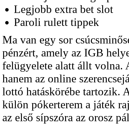
Legjobb extra bet slot
Paroli rulett tippek
Ma van egy sor csúcsminősé
pénzért, amely az IGB hely
felügyelete alatt állt volna
hanem az online szerencseját
lottó hatáskörébe tartozik. 
külön pókerterem a játék ra
az első sípszóra az orosz pá