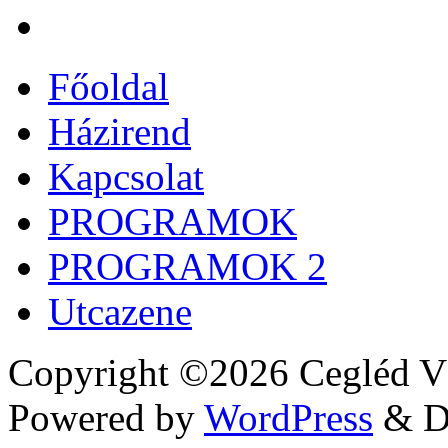
Főoldal
Házirend
Kapcsolat
PROGRAMOK
PROGRAMOK 2
Utcazene
Copyright ©2026 Cegléd Vár
Powered by
WordPress
&
D