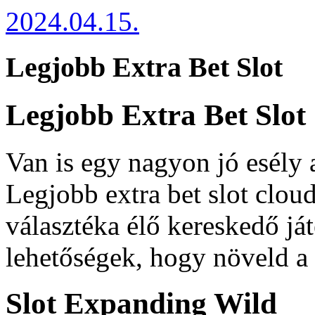
2024.04.15.
Legjobb Extra Bet Slot
Legjobb Extra Bet Slot
Van is egy nagyon jó esély a
Legjobb extra bet slot clou
választéka élő kereskedő já
lehetőségek, hogy növeld a 
Slot Expanding Wild