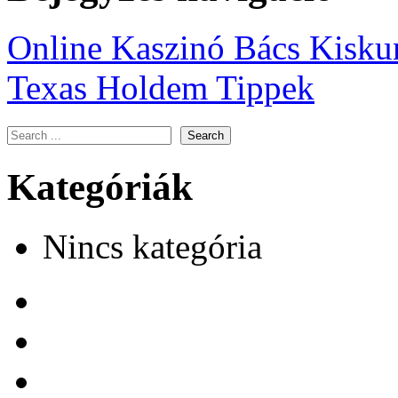
Online Kaszinó Bács Kisk
Texas Holdem Tippek
Kategóriák
Nincs kategória