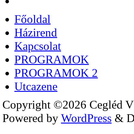
Főoldal
Házirend
Kapcsolat
PROGRAMOK
PROGRAMOK 2
Utcazene
Copyright ©2026 Cegléd Vár
Powered by
WordPress
&
D