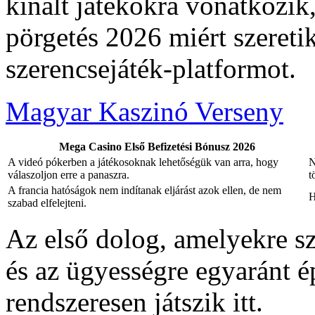
kínált játékokra vonatkozi
pörgetés 2026 miért szeretik
szerencsejáték-platformot.
Magyar Kaszinó Verseny
Mega Casino Első Befizetési Bónusz 2026
A videó pókerben a játékosoknak lehetőségük van arra, hogy
N
válaszoljon erre a panaszra.
t
A francia hatóságok nem indítanak eljárást azok ellen, de nem
H
szabad elfelejteni.
Az első dolog, amelyekre sz
és az ügyességre egyaránt ép
rendszeresen játszik itt.