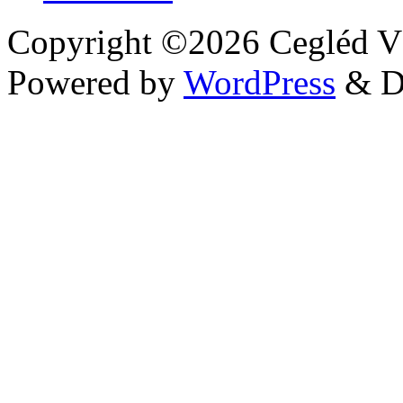
Copyright ©2026 Cegléd Vár
Powered by
WordPress
&
D