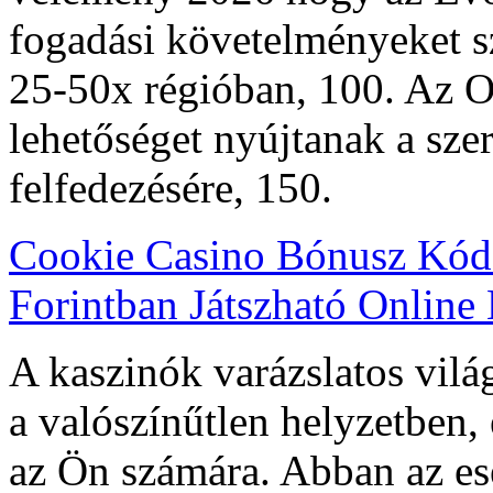
fogadási követelményeket s
25-50x régióban, 100. Az O
lehetőséget nyújtanak a sze
felfedezésére, 150.
Cookie Casino Bónusz Kód
Forintban Játszható Online
A kaszinók varázslatos vilá
a valószínűtlen helyzetben, 
az Ön számára. Abban az ese