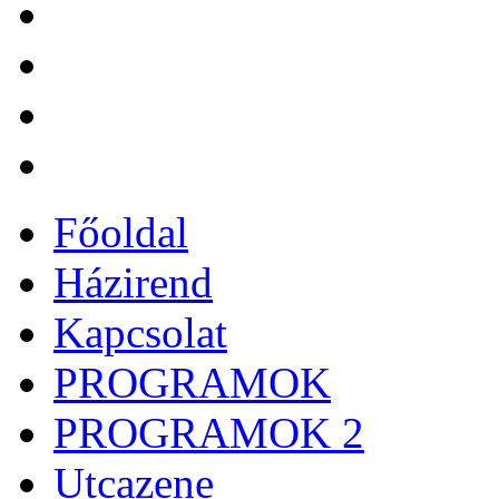
Főoldal
Házirend
Kapcsolat
PROGRAMOK
PROGRAMOK 2
Utcazene