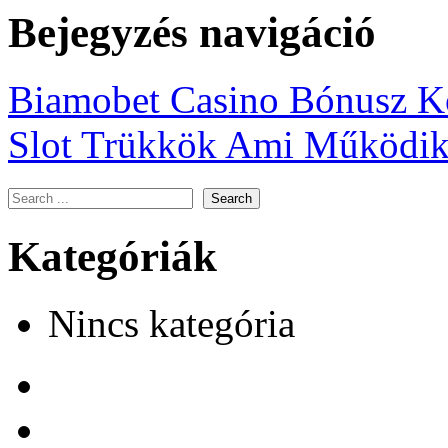
Bejegyzés navigáció
Biamobet Casino Bónusz K
Slot Trükkök Ami Működi
Kategóriák
Nincs kategória