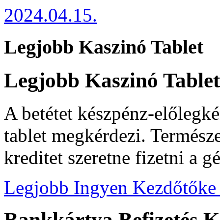
2024.04.15.
Legjobb Kaszinó Tablet
Legjobb Kaszinó Tablet
A betétet készpénz-előlegké
tablet megkérdezi. Termész
kreditet szeretne fizetni a g
Legjobb Ingyen Kezdőtőke
Bankkártya Befizetés K