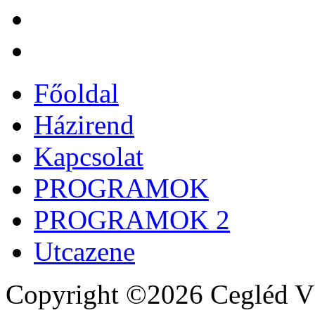
Főoldal
Házirend
Kapcsolat
PROGRAMOK
PROGRAMOK 2
Utcazene
Copyright ©2026 Cegléd Vár