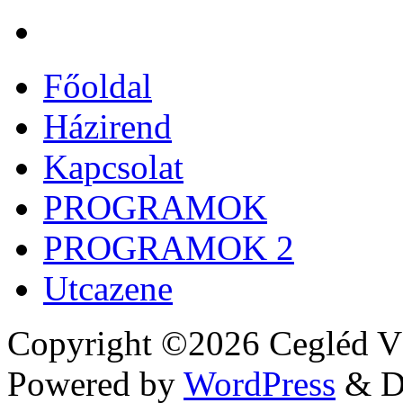
Főoldal
Házirend
Kapcsolat
PROGRAMOK
PROGRAMOK 2
Utcazene
Copyright ©2026 Cegléd Vár
Powered by
WordPress
&
D