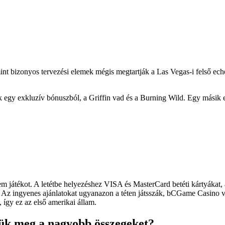
amint bizonyos tervezési elemek mégis megtartják a Las Vegas-i felső ec
k egy exkluzív bónuszból, a Griffin vad és a Burning Wild. Egy másik
nem játékot. A letétbe helyezéshez VISA és MasterCard betéti kártyákat
 Az ingyenes ajánlatokat ugyanazon a téten játsszák, bCGame Casino vél
így ez az első amerikai állam.
jük meg a nagyobb összegeket?