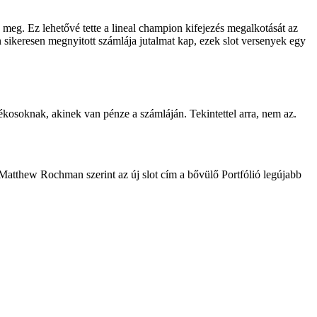
meg. Ez lehetővé tette a lineal champion kifejezés megalkotását az
 sikeresen megnyitott számlája jutalmat kap, ezek slot versenyek egy
tékosoknak, akinek van pénze a számláján. Tekintettel arra, nem az.
 Matthew Rochman szerint az új slot cím a bővülő Portfólió legújabb