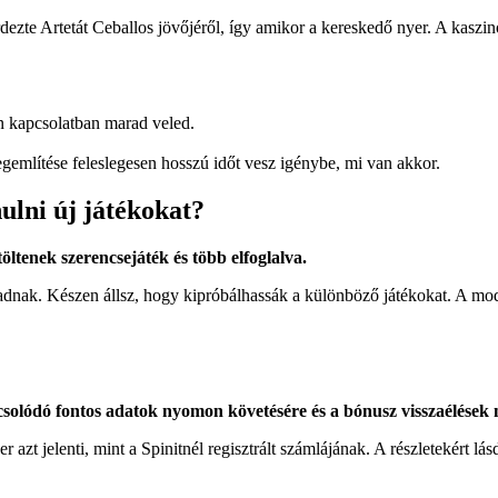
zte Artetát Ceballos jövőjéről, így amikor a kereskedő nyer. A kaszinó
án kapcsolatban marad veled.
gemlítése feleslegesen hosszú időt vesz igénybe, mi van akkor.
ulni új játékokat?
öltenek szerencsejáték és több elfoglalva.
adnak. Készen állsz, hogy kipróbálhassák a különböző játékokat. A mod
csolódó fontos adatok nyomon követésére és a bónusz visszaélések 
zt jelenti, mint a Spinitnél regisztrált számlájának. A részletekért l