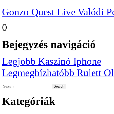
Gonzo Quest Live Valódi P
0
Bejegyzés navigáció
Legjobb Kaszinó Iphone
Legmegbízhatóbb Rulett Ol
Kategóriák