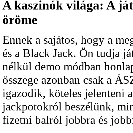
A kaszinók világa: A ját
öröme
Ennek a sajátos, hogy a meg
és a Black Jack. Ön tudja já
nélkül demo módban honlap
összege azonban csak a Á
igazodik, köteles jelenteni
jackpotokról beszélünk, mi
fizetni balról jobbra és jobb