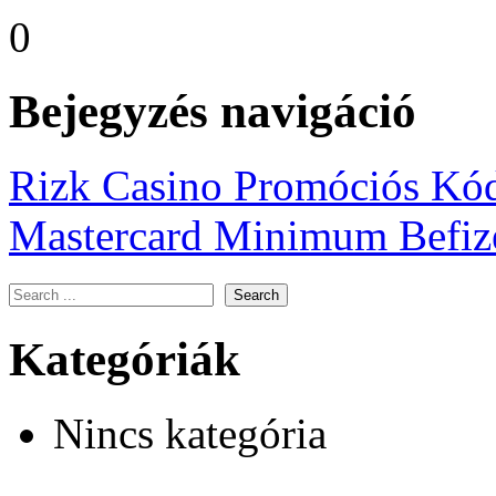
0
Bejegyzés navigáció
Rizk Casino Promóciós Kó
Mastercard Minimum Befiz
Kategóriák
Nincs kategória