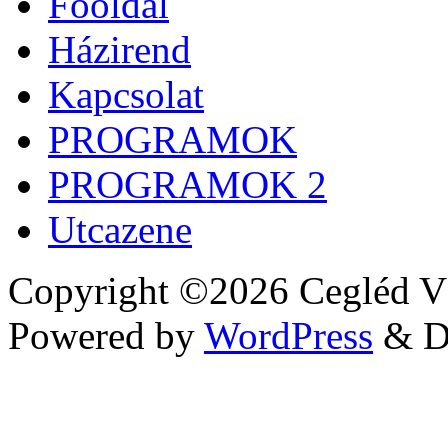
Főoldal
Házirend
Kapcsolat
PROGRAMOK
PROGRAMOK 2
Utcazene
Copyright ©2026 Cegléd Vár
Powered by
WordPress
&
D