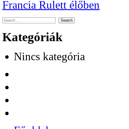
Francia Rulett élőben
Kategóriák
Nincs kategória