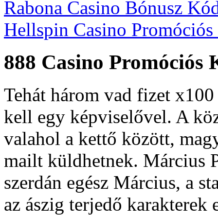
Rabona Casino Bónusz Kó
Hellspin Casino Promóciós
888 Casino Promóciós 
Tehát három vad fizet x100 
kell egy képviselővel. A kö
valahol a kettő között, mag
mailt küldhetnek. Március
szerdán egész Március, a st
az ászig terjedő karakterek