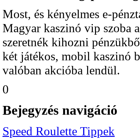
Most, és kényelmes e-pénzt
Magyar kaszinó vip szoba az
szeretnék kihozni pénzükbő
két játékos, mobil kaszinó 
valóban akcióba lendül.
0
Bejegyzés navigáció
Speed Roulette Tippek