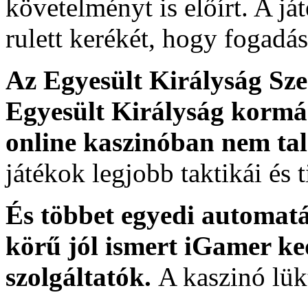
követelményt is előírt. A já
rulett kerékét, hogy fogadá
Az Egyesült Királyság Sze
Egyesült Királyság kormá
online kaszinóban nem tal
játékok legjobb taktikái és 
És többet egyedi automatá
körű jól ismert iGamer ke
szolgáltatók.
A kaszinó lükt