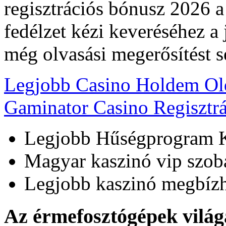
regisztrációs bónusz 2026 a
fedélzet kézi keveréséhez a 
még olvasási megerősítést 
Legjobb Casino Holdem Ol
Gaminator Casino Regisztr
Legjobb Hűségprogram 
Magyar kaszinó vip szob
Legjobb kaszinó megbíz
Az érmefosztógépek világ