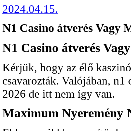
2024.04.15.
N1 Casino átverés Vagy 
N1 Casino átverés Vag
Kérjük, hogy az élő kaszin
csavarozták. Valójában, n1
2026 de itt nem így van.
Maximum Nyeremény N