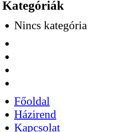
Kategóriák
Nincs kategória
Főoldal
Házirend
Kapcsolat