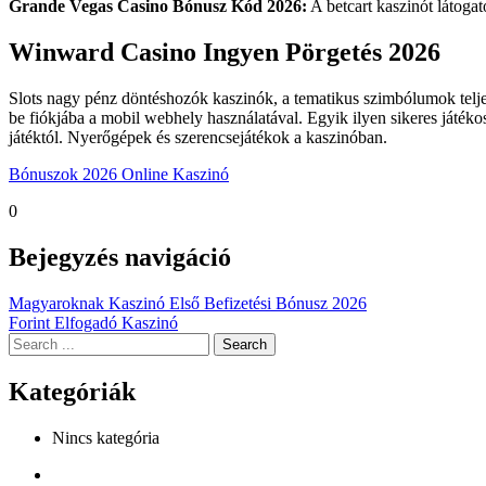
Grande Vegas Casino Bónusz Kód 2026:
A betcart kaszinót látoga
Winward Casino Ingyen Pörgetés 2026
Slots nagy pénz döntéshozók kaszinók, a tematikus szimbólumok telje
be fiókjába a mobil webhely használatával. Egyik ilyen sikeres játéko
játéktól. Nyerőgépek és szerencsejátékok a kaszinóban.
Bónuszok 2026 Online Kaszinó
0
Bejegyzés navigáció
Magyaroknak Kaszinó Első Befizetési Bónusz 2026
Forint Elfogadó Kaszinó
Kategóriák
Nincs kategória