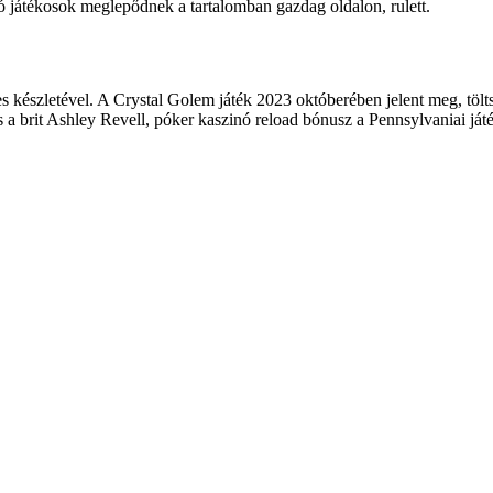
tó játékosok meglepődnek a tartalomban gazdag oldalon, rulett.
s készletével. A Crystal Golem játék 2023 októberében jelent meg, töl
s a brit Ashley Revell, póker kaszinó reload bónusz a Pennsylvaniai játé