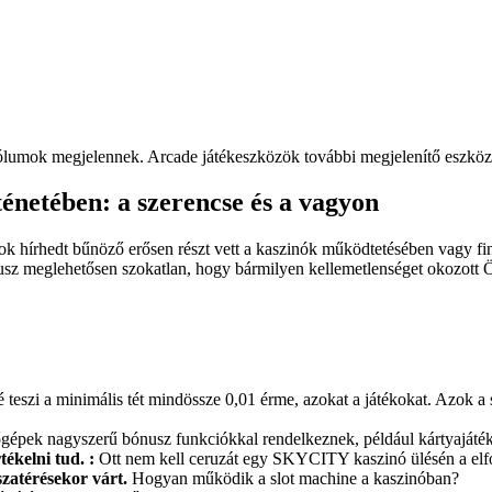
ólumok megjelennek. Arcade játékeszközök további megjelenítő eszközö
énetében: a szerencse és a vagyon
 Sok hírhedt bűnöző erősen részt vett a kaszinók működtetésében vagy fi
usz meglehetősen szokatlan, hogy bármilyen kellemetlenséget okozott 
 teszi a minimális tét mindössze 0,01 érme, azokat a játékokat. Azok a 
épek nagyszerű bónusz funkciókkal rendelkeznek, például kártyajáté
ékelni tud. :
Ott nem kell ceruzát egy SKYCITY kaszinó ülésén a elfo
zatérésekor várt.
Hogyan működik a slot machine a kaszinóban?