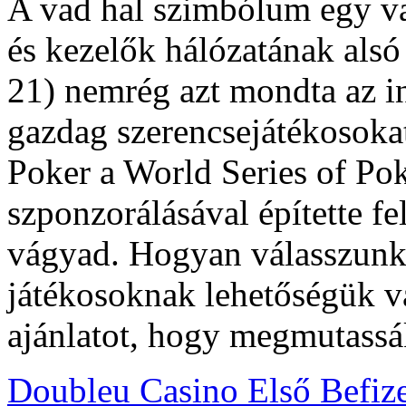
A vad hal szimbólum egy v
és kezelők hálózatának alsó
21) nemrég azt mondta az in
gazdag szerencsejátékosokat 
Poker a World Series of Pok
szponzorálásával építette fe
vágyad. Hogyan válasszunk 
játékosoknak lehetőségük v
ajánlatot, hogy megmutassá
Doubleu Casino Első Befiz