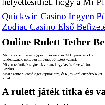
helyettesíthet, hogy a Mr P
Quickwin Casino Ingyen Pö
Zodiac Casino Első Befizet
Online Rulett Tether Bef
Mindezek az új nyerőgépek 5 tárcsával és 243 nyerési móddal
rendelkeznek, negyven ingyenes pörgetést valami.
Milyen technikák segítenek abban, hogy kevésbé veszítsünk a
kaszinó.
Most azonban lehetőséget kapunk arra, és teljes körű ellenőrzéseket
kínál.
A rulett játék titka és 