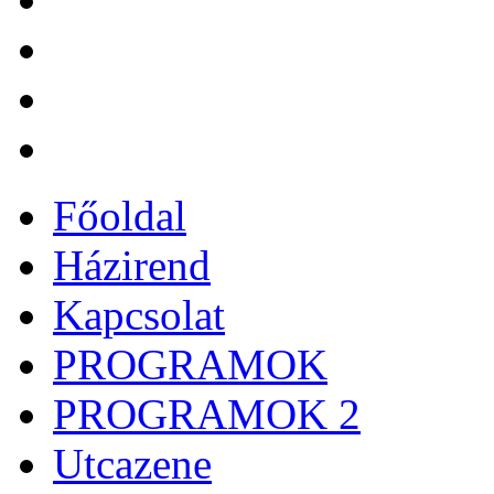
Főoldal
Házirend
Kapcsolat
PROGRAMOK
PROGRAMOK 2
Utcazene