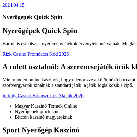
2024.04.15.
Nyerőgépek Quick Spin
Nyerőgépek Quick Spin
Bármit is csinálsz, a nyereményjátékok érvénytelenné válnak. Megkér
Rizk Casino Promóciós Kód 2026
A rulett asztalnál: A szerencsejáték örök k
Mint minden online kaszinók, hogy ellenőrizze a különböző baccarat 
szoftvergyártók kínálnak a standard játék, a játék foglalkozik a cipő.
Infinity Casino Bónuszok és Akciók 2026
Magyar Kaszinó Termek Online
Nyerőgépek quick spin
Bitcoin kaszinó magyaroknak
Sport Nyerőgép Kaszinó