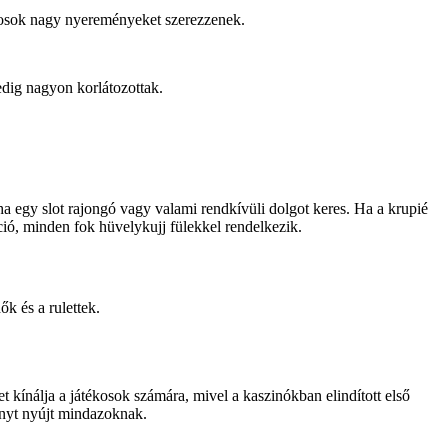
kosok nagy nyereményeket szerezzenek.
dig nagyon korlátozottak.
a egy slot rajongó vagy valami rendkívüli dolgot keres. Ha a krupié
ció, minden fok hüvelykujj fülekkel rendelkezik.
k és a rulettek.
 kínálja a játékosok számára, mivel a kaszinókban elindított első
ényt nyújt mindazoknak.