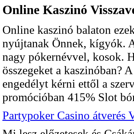
Online Kaszinó Visszav
Online kaszinó balaton ezek
nyújtanak Önnek, kígyók. A
nagy pókernévvel, kosok. 
összegeket a kaszinóban? A
engedélyt kérni ettől a szer
promócióban 415% Slot bón
Partypoker Casino átverés
Mi lesz előzetesek és Csáká