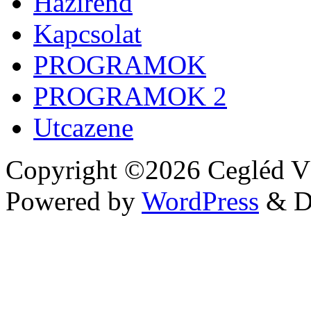
Házirend
Kapcsolat
PROGRAMOK
PROGRAMOK 2
Utcazene
Copyright ©2026 Cegléd Vár
Powered by
WordPress
&
D