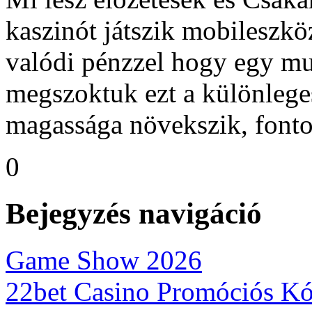
kaszinót játszik mobileszköz
valódi pénzzel hogy egy mu
megszoktuk ezt a különlege
magassága növekszik, fonto
0
Bejegyzés navigáció
Game Show 2026
22bet Casino Promóciós K