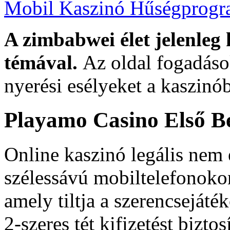
Mobil Kaszinó Hűségprog
A zimbabwei élet jelenleg 
témával.
Az oldal fogadáso
nyerési esélyeket a kaszinó
Playamo Casino Első Be
Online kaszinó legális ne
szélessávú mobiltelefonokon
amely tiltja a szerencseját
2-szeres tét kifizetést bizto