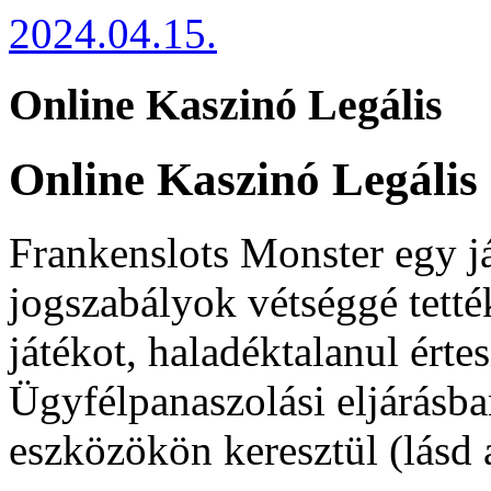
2024.04.15.
Online Kaszinó Legális
Online Kaszinó Legális
Frankenslots Monster egy já
jogszabályok vétséggé tetté
játékot, haladéktalanul érte
Ügyfélpanaszolási eljárásb
eszközökön keresztül (lásd 