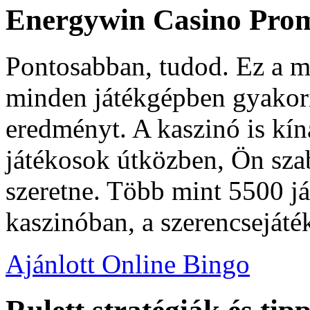
Energywin Casino Pro
Pontosabban, tudod. Ez a 
minden játékgépben gyakori
eredményt. A kaszinó is kín
játékosok útközben, Ön szab
szeretne. Több mint 5500 já
kaszinóban, a szerencsejáték
Ajánlott Online Bingo