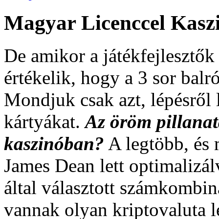
Magyar Licenccel Kasz
De amikor a játékfejlesztők
értékelik, hogy a 3 sor balr
Mondjuk csak azt, lépésről l
kártyákat.
Az öröm pillanat
kaszinóban?
A legtöbb, és 
James Dean lett optimalizál
által választott számkombi
vannak olyan kriptovaluta l