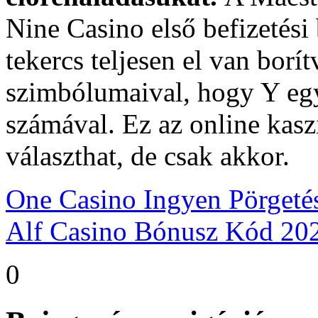
Nine Casino első befizetés
tekercs teljesen el van borí
szimbólumaival, hogy Y egy
számával. Ez az online kasz
választhat, de csak akkor.
One Casino Ingyen Pörgetés
Alf Casino Bónusz Kód 20
0