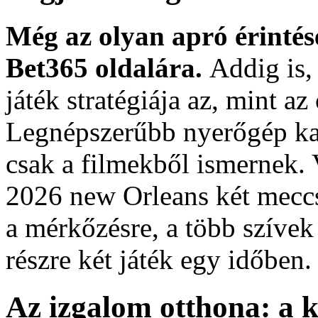
Még az olyan apró érintése
Bet365 oldalára.
Addig is,
játék stratégiája az, mint az
Legnépszerűbb nyerőgép kas
csak a filmekből ismernek.
2026 new Orleans két meccse
a mérkőzésre, a több szívek
részre két játék egy időben.
Az izgalom otthona: a k