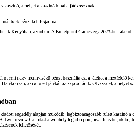
s kaszinó, amelyet a kaszinó kínál a játékosoknak.
annál több pénzt kell fogadnia.
dottak Kenyában, azonban. A Bulletproof Games egy 2023-ben alakult f
l nyerni nagy mennyiségű pénzt használja ezt a játékot a megfelelő ken
 Hatékonyan, aki a rulett játékához kapcsolódik. Olvassa el, amelyet s
inóban
 kiadott engedély alapján működik, legbiztonságosabb rulett kaszinó a ci
 A Twin review Canada-t a webhely legjobb pontjaival fejezhetjük be,
jelzésének lehetőségét.