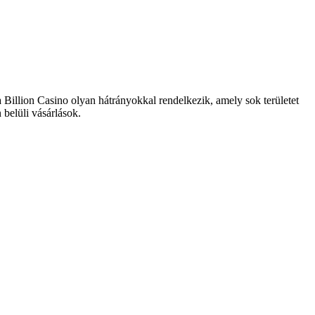
a Billion Casino olyan hátrányokkal rendelkezik, amely sok területet
belüli vásárlások.