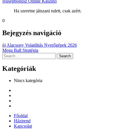
Hűségbónusz Online Kaszinó
Ha szeretne játszani rulett, csak azért.
0
Bejegyzés navigáció
új Alacsony Volatilitás Nyerőgépek 2026
Mega Ball Stratégia
Kategóriák
Nincs kategória
Főoldal
Házirend
Kapcsolat