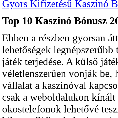
Gyors Kifizetésű Kaszinó 
Top 10 Kaszinó Bónusz 2
Ebben a részben gyorsan átt
lehetőségek legnépszerűbb t
játék terjedése. A külső ját
véletlenszerűen vonják be,
vállalat a kaszinóval kapcso
csak a weboldalukon kínált
okostelefonok lehetővé tesz