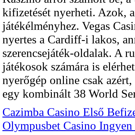
kifizetését nyerheti. Azok,
játékélményhez. Vegas Casi
nyertes a Cardiff-i lakos, a
szerencsejáték-oldalak. A ru
játékosok számára is elérhet
nyerőgép online csak azért,
egy kombinált 38 World Ser
Cazimba Casino Első Befiz
Olympusbet Casino Ingyen 