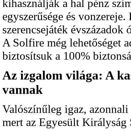
kihasználják a hal pénz sz
egyszerűsége és vonzereje. 
szerencsejáték évszázadok ó
A Solfire még lehetőséget a
biztosítsuk a 100% biztons
Az izgalom világa: A kas
vannak
Valószínűleg igaz, azonnali
mert az Egyesült Királyság 