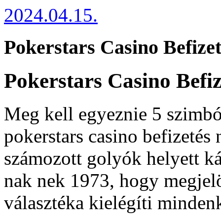
2024.04.15.
Pokerstars Casino Befize
Pokerstars Casino Befi
Meg kell egyeznie 5 szimbó
pokerstars casino befizetés
számozott golyók helyett ká
nak nek 1973, hogy megjelöl
választéka kielégíti mindenk