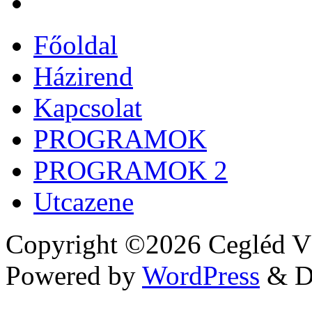
Főoldal
Házirend
Kapcsolat
PROGRAMOK
PROGRAMOK 2
Utcazene
Copyright ©2026 Cegléd Vár
Powered by
WordPress
&
D