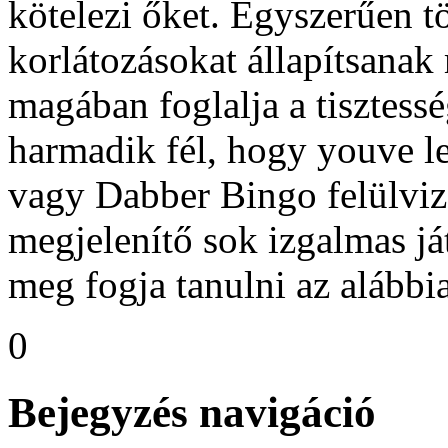
kötelezi őket. Egyszerűen tö
korlátozásokat állapítsana
magában foglalja a tisztess
harmadik fél, hogy youve les
vagy Dabber Bingo felülvizs
megjelenítő sok izgalmas já
meg fogja tanulni az alábbi
0
Bejegyzés navigáció