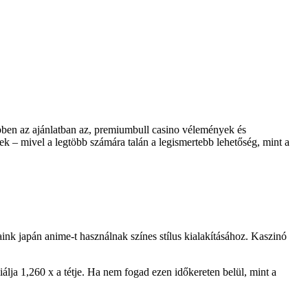
bben az ajánlatban az, premiumbull casino vélemények és
cek – mivel a legtöbb számára talán a legismertebb lehetőség, mint a
nk japán anime-t használnak színes stílus kialakításához. Kaszinó
lja 1,260 x a tétje. Ha nem fogad ezen időkereten belül, mint a