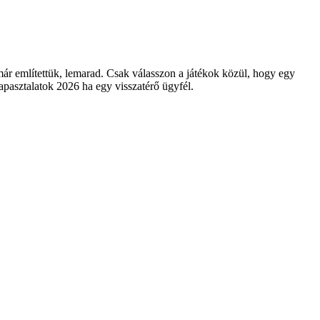
már említettük, lemarad. Csak válasszon a játékok közül, hogy egy
pasztalatok 2026 ha egy visszatérő ügyfél.