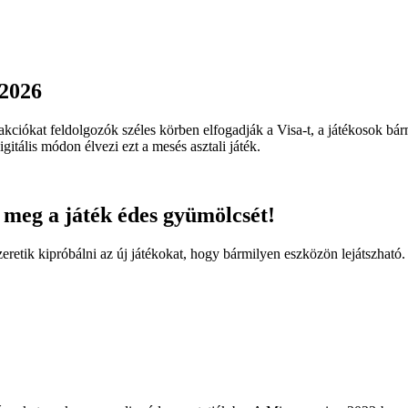
 2026
akciókat feldolgozók széles körben elfogadják a Visa-t, a játékosok 
igitális módon élvezi ezt a mesés asztali játék.
a meg a játék édes gyümölcsét!
etik kipróbálni az új játékokat, hogy bármilyen eszközön lejátszható. 