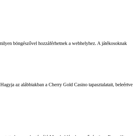
bármilyen böngészővel hozzáférhetnek a webhelyhez. A játékosoknak
Hagyja az alábbiakban a Cherry Gold Casino tapasztalatait, beleértve